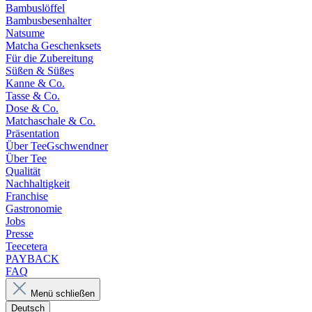
Bambuslöffel
Bambusbesenhalter
Natsume
Matcha Geschenksets
Für die Zubereitung
Süßen & Süßes
Kanne & Co.
Tasse & Co.
Dose & Co.
Matchaschale & Co.
Präsentation
Über TeeGschwendner
Über Tee
Qualität
Nachhaltigkeit
Franchise
Gastronomie
Jobs
Presse
Teecetera
PAYBACK
FAQ
Menü schließen
Deutsch