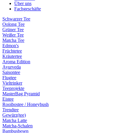
Über uns
Fachgeschäfte
Schwarzer Tee
Oolong Tee
Grüner Tee
Weißer Tee
Matcha Tee
Edmon's
Früchtetee
Kräutertee
Aroma Edition
Ayurveda
Saisontee
Flugtee
Vieltrinker
Teeprojekte
MasterBag Pyramid
Eistee
Rooibostee / Honeybush
Trendtee
Gewürz(tee)
Matcha Latte
Matcha-Schalen
Bambusbesen