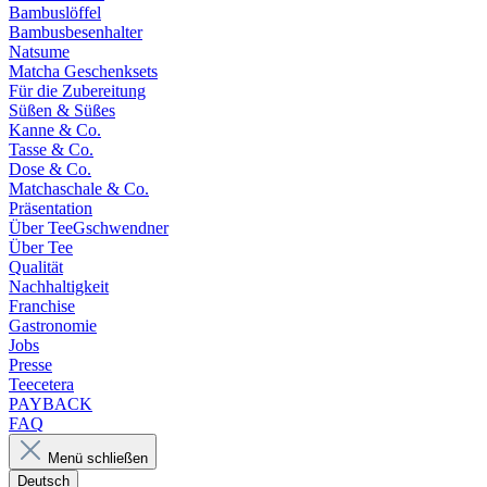
Bambuslöffel
Bambusbesenhalter
Natsume
Matcha Geschenksets
Für die Zubereitung
Süßen & Süßes
Kanne & Co.
Tasse & Co.
Dose & Co.
Matchaschale & Co.
Präsentation
Über TeeGschwendner
Über Tee
Qualität
Nachhaltigkeit
Franchise
Gastronomie
Jobs
Presse
Teecetera
PAYBACK
FAQ
Menü schließen
Deutsch