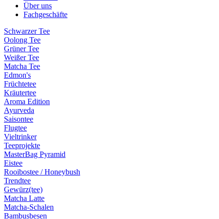
Über uns
Fachgeschäfte
Schwarzer Tee
Oolong Tee
Grüner Tee
Weißer Tee
Matcha Tee
Edmon's
Früchtetee
Kräutertee
Aroma Edition
Ayurveda
Saisontee
Flugtee
Vieltrinker
Teeprojekte
MasterBag Pyramid
Eistee
Rooibostee / Honeybush
Trendtee
Gewürz(tee)
Matcha Latte
Matcha-Schalen
Bambusbesen