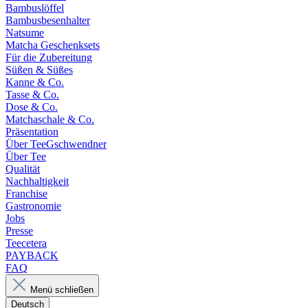
Bambuslöffel
Bambusbesenhalter
Natsume
Matcha Geschenksets
Für die Zubereitung
Süßen & Süßes
Kanne & Co.
Tasse & Co.
Dose & Co.
Matchaschale & Co.
Präsentation
Über TeeGschwendner
Über Tee
Qualität
Nachhaltigkeit
Franchise
Gastronomie
Jobs
Presse
Teecetera
PAYBACK
FAQ
Menü schließen
Deutsch