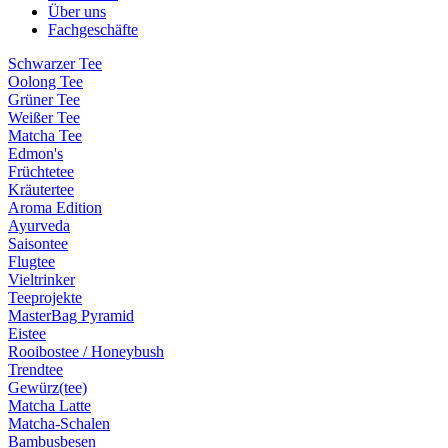
Über uns
Fachgeschäfte
Schwarzer Tee
Oolong Tee
Grüner Tee
Weißer Tee
Matcha Tee
Edmon's
Früchtetee
Kräutertee
Aroma Edition
Ayurveda
Saisontee
Flugtee
Vieltrinker
Teeprojekte
MasterBag Pyramid
Eistee
Rooibostee / Honeybush
Trendtee
Gewürz(tee)
Matcha Latte
Matcha-Schalen
Bambusbesen