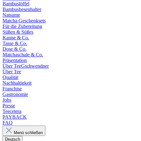
Bambuslöffel
Bambusbesenhalter
Natsume
Matcha Geschenksets
Für die Zubereitung
Süßen & Süßes
Kanne & Co.
Tasse & Co.
Dose & Co.
Matchaschale & Co.
Präsentation
Über TeeGschwendner
Über Tee
Qualität
Nachhaltigkeit
Franchise
Gastronomie
Jobs
Presse
Teecetera
PAYBACK
FAQ
Menü schließen
Deutsch