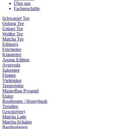
Über uns
Fachgeschäfte
Schwarzer Tee
Oolong Tee
Grüner Tee
Weißer Tee
Matcha Tee
Edmon's
Früchtetee
Kräutertee
Aroma Edition
Ayurveda
Saisontee
Flugtee
Vieltrinker
Teeprojekte
MasterBag Pyramid
Eistee
Rooibostee / Honeybush
Trendtee
Gewürz(tee)
Matcha Latte
Matcha-Schalen
Bambusbesen