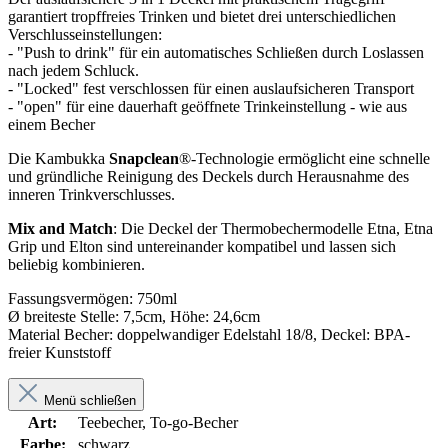
garantiert tropffreies Trinken und bietet drei unterschiedlichen
Verschlusseinstellungen:
- "Push to drink" für ein automatisches Schließen durch Loslassen
nach jedem Schluck.
- "Locked" fest verschlossen für einen auslaufsicheren Transport
- "open" für eine dauerhaft geöffnete Trinkeinstellung - wie aus
einem Becher
Die Kambukka
Snapclean
®-Technologie ermöglicht eine schnelle
und gründliche Reinigung des Deckels durch Herausnahme des
inneren Trinkverschlusses.
Mix and Match
: Die Deckel der Thermobechermodelle Etna, Etna
Grip und Elton sind untereinander kompatibel und lassen sich
beliebig kombinieren.
Fassungsvermögen: 750ml
Ø breiteste Stelle: 7,5cm, Höhe: 24,6cm
Material Becher: doppelwandiger Edelstahl 18/8, Deckel: BPA-
freier Kunststoff
Menü schließen
Art:
Teebecher, To-go-Becher
Farbe:
schwarz