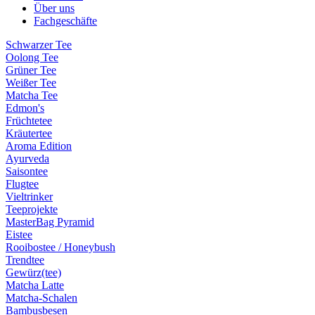
Über uns
Fachgeschäfte
Schwarzer Tee
Oolong Tee
Grüner Tee
Weißer Tee
Matcha Tee
Edmon's
Früchtetee
Kräutertee
Aroma Edition
Ayurveda
Saisontee
Flugtee
Vieltrinker
Teeprojekte
MasterBag Pyramid
Eistee
Rooibostee / Honeybush
Trendtee
Gewürz(tee)
Matcha Latte
Matcha-Schalen
Bambusbesen