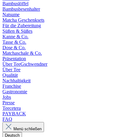
Bambuslöffel
Bambusbesenhalter
Natsume
Matcha Geschenksets
Für die Zubereitung
Süßen & Süßes
Kanne & Co.
Tasse & Co.
Dose & Co.
Matchaschale & Co.
Präsentation
Über TeeGschwendner
Über Tee
Qualität
Nachhaltigkeit
Franchise
Gastronomie
Jobs
Presse
Teecetera
PAYBACK
FAQ
Menü schließen
Deutsch