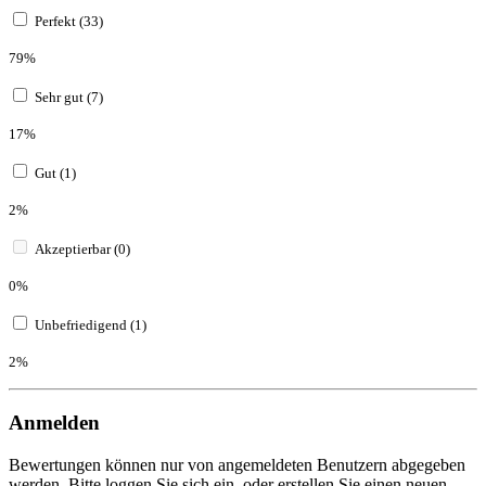
Perfekt (33)
79%
Sehr gut (7)
17%
Gut (1)
2%
Akzeptierbar (0)
0%
Unbefriedigend (1)
2%
Anmelden
Bewertungen können nur von angemeldeten Benutzern abgegeben
werden. Bitte loggen Sie sich ein, oder erstellen Sie einen neuen