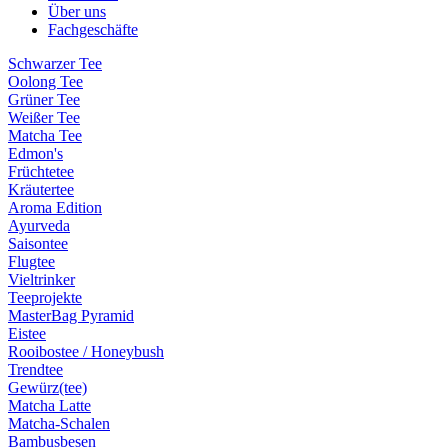
Über uns
Fachgeschäfte
Schwarzer Tee
Oolong Tee
Grüner Tee
Weißer Tee
Matcha Tee
Edmon's
Früchtetee
Kräutertee
Aroma Edition
Ayurveda
Saisontee
Flugtee
Vieltrinker
Teeprojekte
MasterBag Pyramid
Eistee
Rooibostee / Honeybush
Trendtee
Gewürz(tee)
Matcha Latte
Matcha-Schalen
Bambusbesen