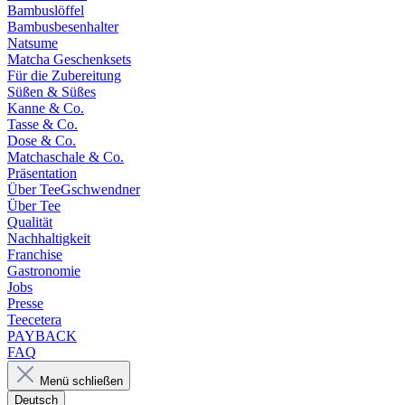
Bambuslöffel
Bambusbesenhalter
Natsume
Matcha Geschenksets
Für die Zubereitung
Süßen & Süßes
Kanne & Co.
Tasse & Co.
Dose & Co.
Matchaschale & Co.
Präsentation
Über TeeGschwendner
Über Tee
Qualität
Nachhaltigkeit
Franchise
Gastronomie
Jobs
Presse
Teecetera
PAYBACK
FAQ
Menü schließen
Deutsch