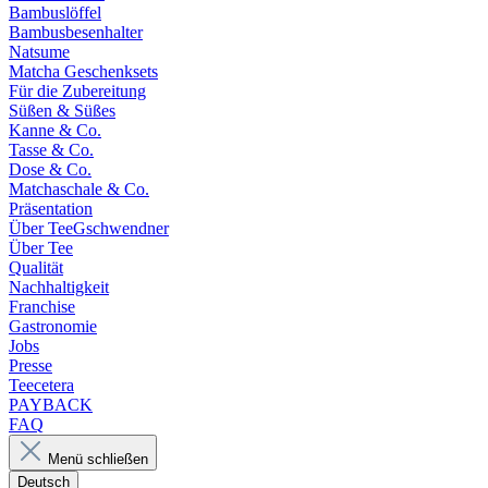
Bambuslöffel
Bambusbesenhalter
Natsume
Matcha Geschenksets
Für die Zubereitung
Süßen & Süßes
Kanne & Co.
Tasse & Co.
Dose & Co.
Matchaschale & Co.
Präsentation
Über TeeGschwendner
Über Tee
Qualität
Nachhaltigkeit
Franchise
Gastronomie
Jobs
Presse
Teecetera
PAYBACK
FAQ
Menü schließen
Deutsch