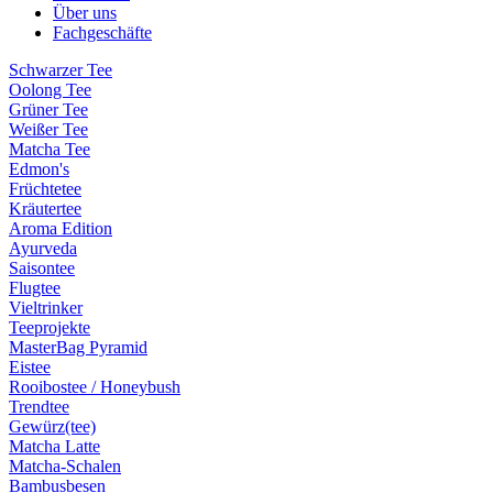
Über uns
Fachgeschäfte
Schwarzer Tee
Oolong Tee
Grüner Tee
Weißer Tee
Matcha Tee
Edmon's
Früchtetee
Kräutertee
Aroma Edition
Ayurveda
Saisontee
Flugtee
Vieltrinker
Teeprojekte
MasterBag Pyramid
Eistee
Rooibostee / Honeybush
Trendtee
Gewürz(tee)
Matcha Latte
Matcha-Schalen
Bambusbesen