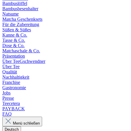
Bambuslöffel
Bambusbesenhalter
Natsume
Matcha Geschenksets
Für die Zubereitung
Süßen & Süßes
Kanne & Co.
Tasse & Co.
Dose & Co.
Matchaschale & Co.
Präsentation
Über TeeGschwendner
Über Tee
Qualität
Nachhaltigkeit
Franchise
Gastronomie
Jobs
Presse
Teecetera
PAYBACK
FAQ
Menü schließen
Deutsch