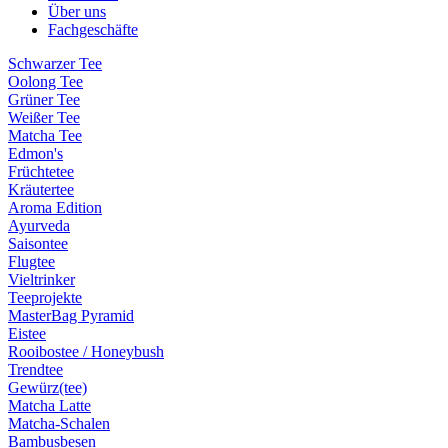
Über uns
Fachgeschäfte
Schwarzer Tee
Oolong Tee
Grüner Tee
Weißer Tee
Matcha Tee
Edmon's
Früchtetee
Kräutertee
Aroma Edition
Ayurveda
Saisontee
Flugtee
Vieltrinker
Teeprojekte
MasterBag Pyramid
Eistee
Rooibostee / Honeybush
Trendtee
Gewürz(tee)
Matcha Latte
Matcha-Schalen
Bambusbesen