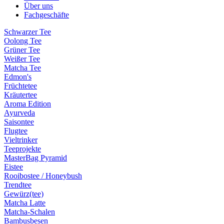
Über uns
Fachgeschäfte
Schwarzer Tee
Oolong Tee
Grüner Tee
Weißer Tee
Matcha Tee
Edmon's
Früchtetee
Kräutertee
Aroma Edition
Ayurveda
Saisontee
Flugtee
Vieltrinker
Teeprojekte
MasterBag Pyramid
Eistee
Rooibostee / Honeybush
Trendtee
Gewürz(tee)
Matcha Latte
Matcha-Schalen
Bambusbesen