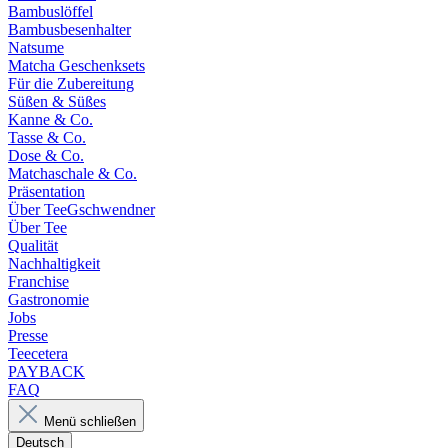
Bambuslöffel
Bambusbesenhalter
Natsume
Matcha Geschenksets
Für die Zubereitung
Süßen & Süßes
Kanne & Co.
Tasse & Co.
Dose & Co.
Matchaschale & Co.
Präsentation
Über TeeGschwendner
Über Tee
Qualität
Nachhaltigkeit
Franchise
Gastronomie
Jobs
Presse
Teecetera
PAYBACK
FAQ
Menü schließen
Deutsch